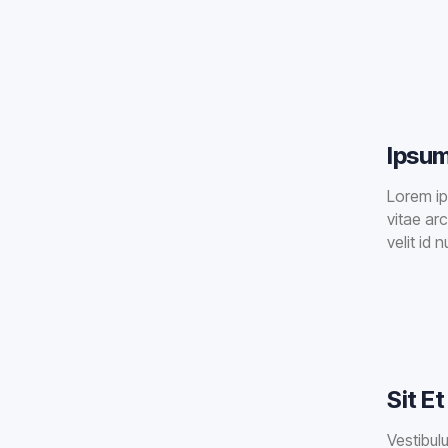
Ipsum
Lorem ip
vitae arc
velit id 
Sit E
Vestibulu