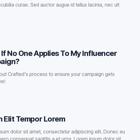
ubilia curae. Sed auctor augue id tellus lacinia, nec ult
If No One Applies To My Influencer
aign?
ut Crafted's process to ensure your campaign gets
ve!
 Elit Tempor Lorem
sum dolor sit amet, consectetur adipiscing elit. Donec eu
libero consequat sagittis a et urna. Lorem ipsum dolor sit