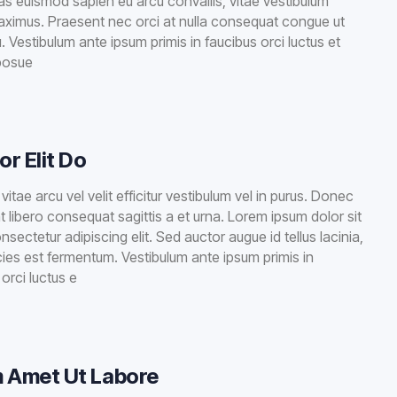
 euismod sapien eu arcu convallis, vitae vestibulum
ximus. Praesent nec orci at nulla consequat congue ut
. Vestibulum ante ipsum primis in faucibus orci luctus et
 posue
r Elit Do
itae arcu vel velit efficitur vestibulum vel in purus. Donec
at libero consequat sagittis a et urna. Lorem ipsum dolor sit
sectetur adipiscing elit. Sed auctor augue id tellus lacinia,
icies est fermentum. Vestibulum ante ipsum primis in
orci luctus e
 Amet Ut Labore