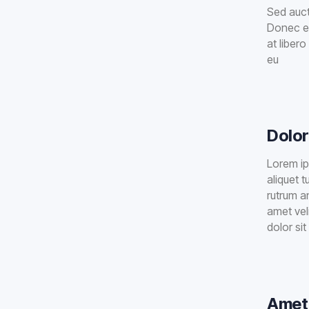
Sed aucto
Donec eu
at liber
eu
Dolor
Lorem ip
aliquet 
rutrum an
amet vel
dolor si
Amet 