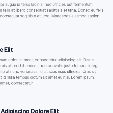
r augue id tellus lacinia, nec ultricies est fermentum.
 felis at libero consequat sagittis a et urna. Donec eu felis
o consequat sagittis a et urna. Maecenas euismod sapien
e Elit
sum dolor sit amet, consectetur adipiscing elit. Fusce
turpis at orci bibendum, non convallis justo tempor. Integer
te et nunc venenatis, id ultricies risus ultricies. Cras sit
it id nulla tempus dictum sit amet eu nisi. Lorem ipsum
t amet, consectetur
Adipiscing Dolore Elit