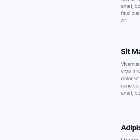
amet, co
faucibus 
an
Sit 
Vivamus v
vitae arc
dolor sit
nunc vene
amet, c
Adipi