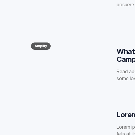
posuere c
Amplify
What 
Camp
Read abo
some lo
Lorem
Lorem ip
felis at 