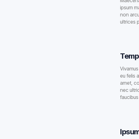
Maecenas
ipsum ma
non arcu
ultrices
Tempo
Vivamus v
eu felis 
amet, con
nec ultr
faucibus 
Ipsum